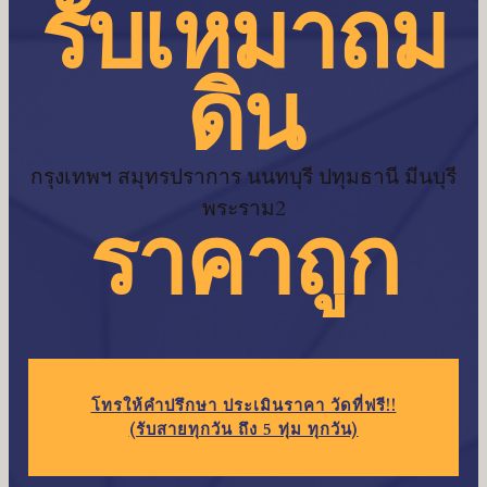
รับเหมาถม
ดิน
กรุงเทพฯ สมุทรปราการ นนทบุรี ปทุมธานี มีนบุรี
พระราม2
ราคาถูก
โทร
ให้คำปรึกษา ประเมินราคา วัดที่ฟรี!!
(รับสายทุกวัน ถึง 5 ทุ่ม ทุกวัน)