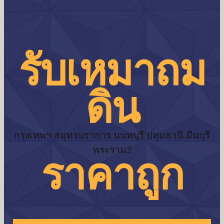
รับเหมาถม
ดิน
กรุงเทพฯ สมุทรปราการ นนทบุรี ปทุมธานี มีนบุรี
พระราม2
ราคาถูก