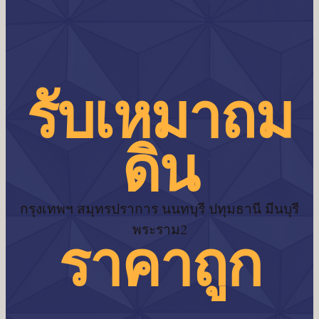
รับเหมาถม
ดิน
กรุงเทพฯ สมุทรปราการ นนทบุรี ปทุมธานี มีนบุรี
พระราม2
ราคาถูก