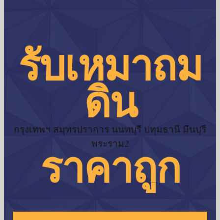
รับเหมาถม
ดิน
กรุงเทพฯ สมุทรปราการ นนทบุรี ปทุมธานี มีนบุรี
พระราม2
ราคาถูก