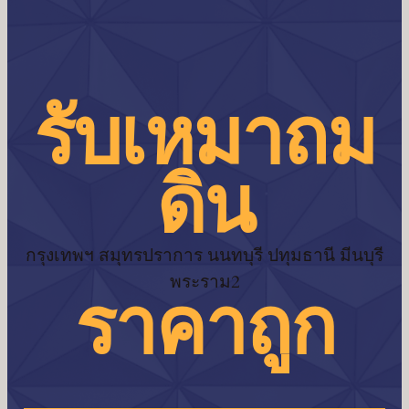
รับเหมาถม
ดิน
กรุงเทพฯ สมุทรปราการ นนทบุรี ปทุมธานี มีนบุรี
พระราม2
ราคาถูก