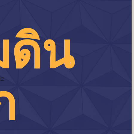
มดิน
ก
ม2