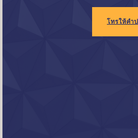
โทร
ให้คำป