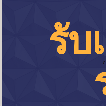
รับ
ก