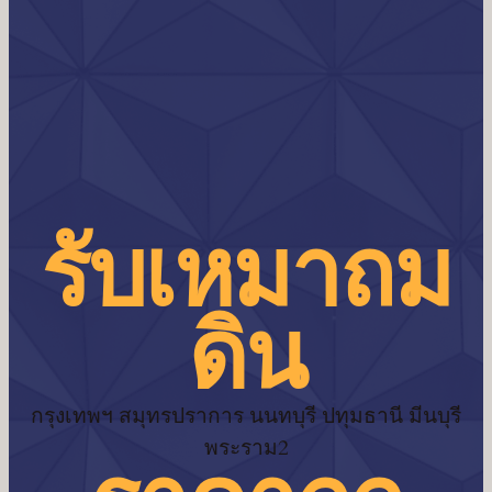
รับเหมาถม
ดิน
กรุงเทพฯ สมุทรปราการ นนทบุรี ปทุมธานี มีนบุรี
พระราม2