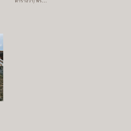
ตารางวา) พร…