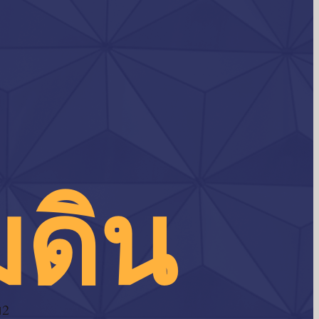
มดิน
ม2