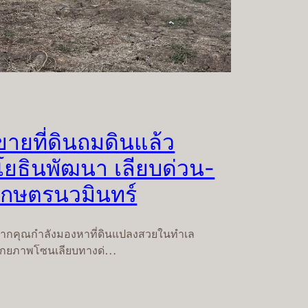
ขายที่ดินถมดินแล้ว
โยธินพัฒนา เลียบด่วน-
เกษตรนวมินทร์
ากคุณกำลังมองหาที่ดินแปลงสวยในทำเล
ักยภาพโซนเลียบทางด่…