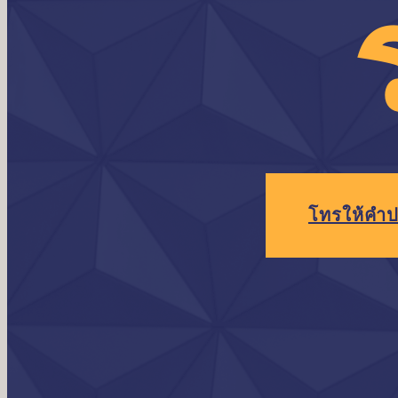
โทร
ให้คำป