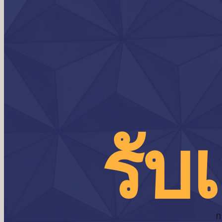
รับ
ก