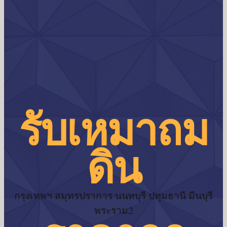
รับเหมาถม
ดิน
กรุงเทพฯ สมุทรปราการ นนทบุรี ปทุมธานี มีนบุรี
พระราม2