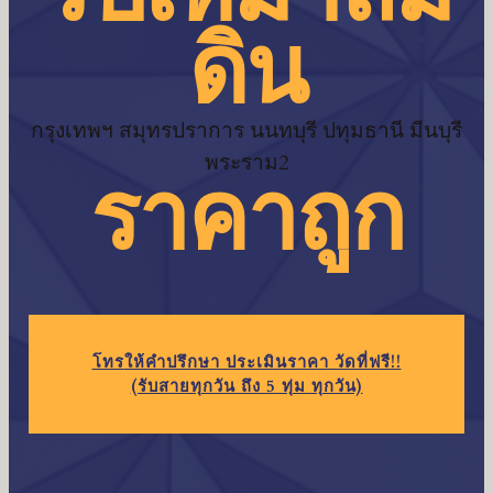
ดิน
กรุงเทพฯ สมุทรปราการ นนทบุรี ปทุมธานี มีนบุรี
พระราม2
ราคาถูก
โทร
ให้คำปรึกษา ประเมินราคา วัดที่ฟรี!!
(รับสายทุกวัน ถึง 5 ทุ่ม ทุกวัน)