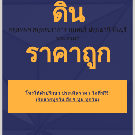
ดิน
กรุงเทพฯ สมุทรปราการ นนทบุรี ปทุมธานี มีนบุรี
พระราม2
ราคาถูก
โทร
ให้คำปรึกษา ประเมินราคา วัดที่ฟรี!!
(รับสายทุกวัน ถึง 5 ทุ่ม ทุกวัน)