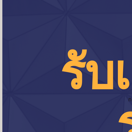
รับ
ก