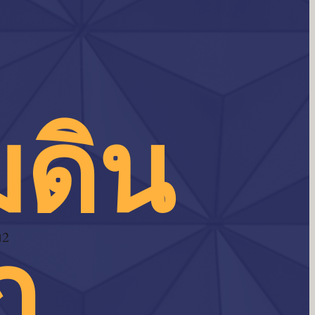
มดิน
ก
ม2