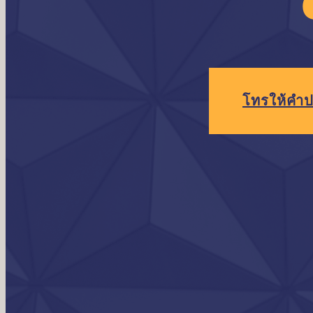
โทร
ให้คำป