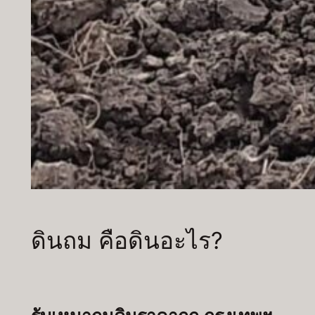
ดินถม คือดินอะไร?