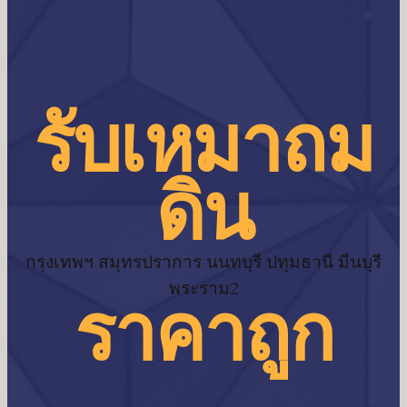
รับเหมาถม
ดิน
กรุงเทพฯ สมุทรปราการ นนทบุรี ปทุมธานี มีนบุรี
พระราม2
ราคาถูก